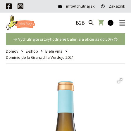
info@chutnaj.sk
Zákazník
B2B
0
📣 Vychutnajte si zvýhodnené balenia a akcie až do 50% 😍
Domov
E-shop
Biele vína
Dominio de la Granadilla Verdejo 2021