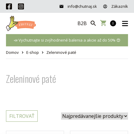
info@chutnaj.sk
Zákazník
B2B
0
📣 Vychutnajte si zvýhodnené balenia a akcie až do 50% 😍
Domov
E-shop
Zeleninové paté
Zeleninové paté
FILTROVAŤ