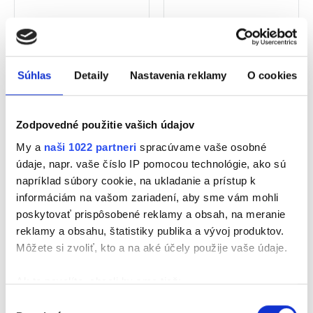
Súhlas
Detaily
Nastavenia reklamy
O cookies
Zodpovedné použitie vašich údajov
My a
naši 1022 partneri
spracúvame vaše osobné
Daidone - Paté di
Daidone - Paté di
údaje, napr. vaše číslo IP pomocou technológie, ako sú
Peperoncino - Chilli
Pomodoro e Pistacchio
napríklad súbory cookie, na ukladanie a prístup k
paté 180g
- Paradajkovo-
informáciám na vašom zariadení, aby sme vám mohli
poskytovať prispôsobené reklamy a obsah, na meranie
pistáciové paté 180g
reklamy a obsahu, štatistiky publika a vývoj produktov.
Vaša cena
Vaša cena
Môžete si zvoliť, kto a na aké účely použije vaše údaje.
6,50 €
7,30 €
Ak to povolíte, chceli by sme tiež:
DO KOŠÍKA
DO KOŠÍKA
Zhromažďovať informácie o vašej geografickej
Výber