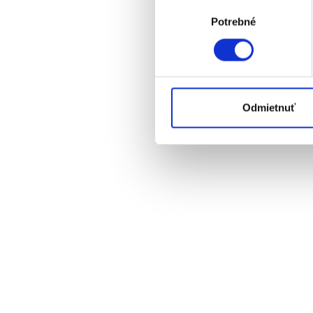
Identifikovať vaše zaria
Výber
Viac informácií o tom, ako s
Potrebné
súhlasu
kedykoľvek zmeniť alebo odv
Na prispôsobenie obsahu a r
cookie. Informácie o tom, ak
médií, inzercie a analýzy. Tí
Odmietnuť
alebo ktoré od vás získali, ke