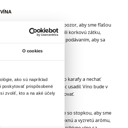
 VÍNA
očistime hrdlo fľaše a dávame pozor, aby sme fľašou
 ho opatrne, aby sme nepoškodili korkovú zátku,
ríme aspoň niekoľko hodín pred podávaním, aby sa
O cookies
VNE VÍNA
í fľaše víno opatrne naliať do karafy a nechať
lógie, ako sú napríklad
y sa zvyšný sediment čo najviac usadil. Víno bude v
i poskytovať prispôsobené
 arómy sa pomaly začnú uvoľňovať.
i zvoliť, kto a na aké účely
ína potrebujeme väčšie poháre so stopkou, aby sme
 farebné odtiene a cítiť komplexnú a vyzretú arómu,
víja iba vo vyzretých vínach. Archívne víno sa