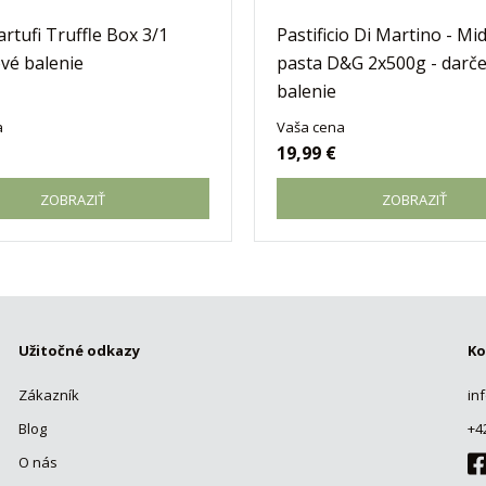
artufi Truffle Box 3/1
Pastificio Di Martino - Mi
vé balenie
pasta D&G 2x500g - darč
balenie
a
Vaša cena
19,99 €
ZOBRAZIŤ
ZOBRAZIŤ
Užitočné odkazy
Ko
Zákazník
in
Blog
+4
O nás