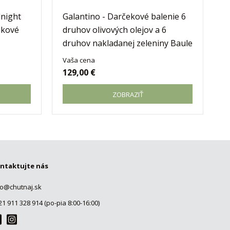
dnight
Galantino - Darčekové balenie 6
ekové
druhov olivových olejov a 6
druhov nakladanej zeleniny Baule
Vaša cena
129,00 €
ZOBRAZIŤ
ntaktujte nás
fo@chutnaj.sk
21 911 328 914 (po-pia 8:00-16:00)