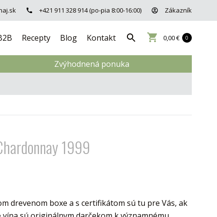
aj.sk
+421 911 328 914 (po-pia 8:00-16:00)
Zákazník
B2B
Recepty
Blog
Kontakt
0,00 €
0
Zvýhodnená ponuka
Chardonnay 1999
om drevenom boxe a s certifikátom sú tu pre Vás, ak
vne vína sú originálnym darčekom k významnému