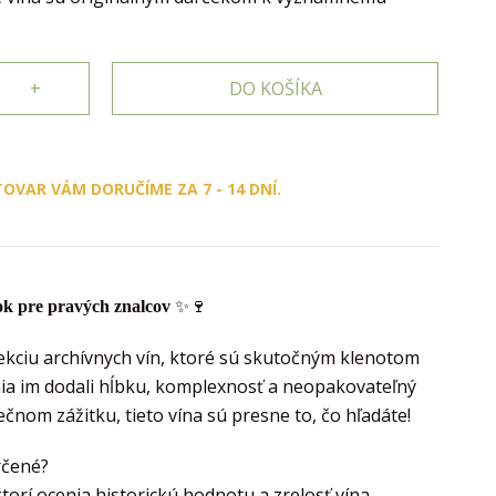
+
DO KOŠÍKA
TOVAR VÁM DORUČÍME ZA 7 - 14 DNÍ.
ok pre pravých znalcov
✨
🍷
ekciu archívnych vín, ktoré sú skutočným klenotom
nia im dodali hĺbku, komplexnosť a neopakovateľný
ečnom zážitku, tieto vína sú presne to, čo hľadáte!
rčené?
ktorí ocenia historickú hodnotu a zrelosť vína.