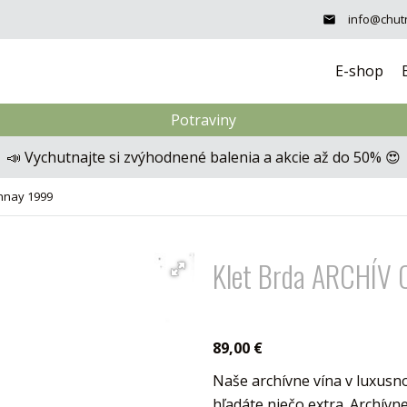
info@chutn
E-shop
Potraviny
📣 Vychutnajte si zvýhodnené balenia a akcie až do 50% 😍
nnay 1999
Klet Brda ARCHÍV 
89,00 €
Naše archívne vína v luxusn
hľadáte niečo extra. Archí