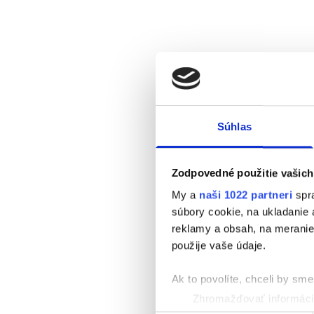
Súhlas
Zodpovedné použitie vašich
My a
naši 1022 partneri
spra
súbory cookie, na ukladanie
reklamy a obsah, na meranie 
použije vaše údaje.
Ak to povolíte, chceli by sme 
Zhromažďovať informácie