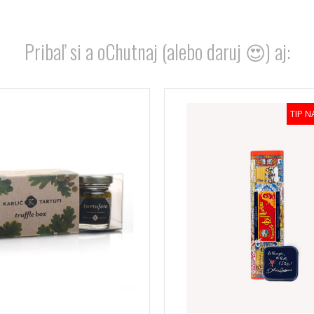
Pribaľ si a oChutnaj (alebo daruj 😍) aj:
TIP 