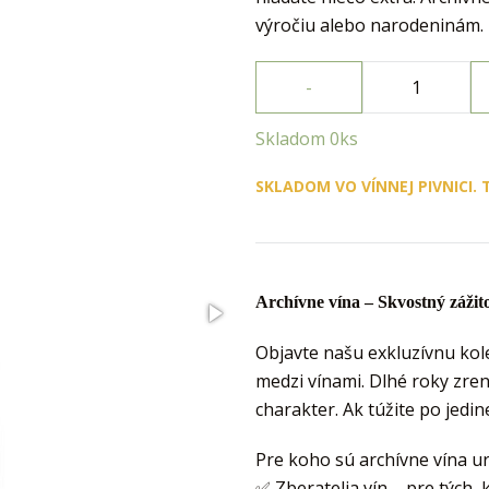
výročiu alebo narodeninám.
-
Skladom 0ks
SKLADOM VO VÍNNEJ PIVNICI. 
Archívne vína – Skvostný zážit
Objavte našu exkluzívnu kol
medzi vínami. Dlhé roky zre
charakter. Ak túžite po jedin
Pre koho sú archívne vína u
✅ Zberatelia vín – pre tých, 