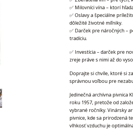
✅ Milovníci vína – ktorí hľa
✅ Oslavy a špeciálne príležit
dôležité životné míľniky.
✅ Darček pre náročných – per
tradíciu.
✅ Investícia – darček pre no
zreje práve s nimi až do vys
Doprajte si chvíle, ktoré si z
správnou voľbou pre nezab
Jedinečná archívna pivnica K
roku 1957, pretože od založen
vybrané ročníky. Vinársky ar
pivnice, kde sa prirodzená 
vlhkosť vzduchu je optimálna