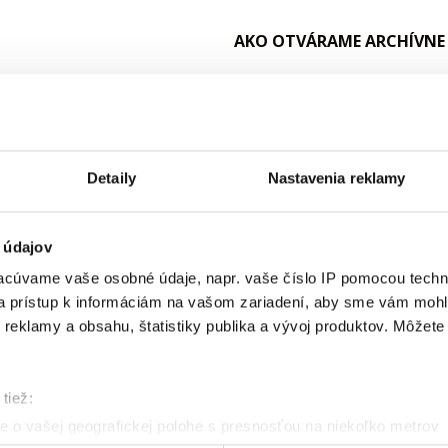
AKO OTVÁRAME ARCHÍVNE
Pred otvorením fľaše jemne 
príliš nezatriasli. Otvárame
ktorá je krehká. Fľašu otvo
jeho vôňa plne rozvinula.
Detaily
Nastavenia reklamy
AKO OCHUTNÁVAME ARCHÍ
 údajov
Odporúčame ihneď po otvoren
cúvame vaše osobné údaje, napr. vaše číslo IP pomocou techno
ho niekoľko hodín odstáť, ab
 a prístup k informáciám na vašom zariadení, aby sme vám mohl
karafe krásne rozvoniavať a
reklamy a obsahu, štatistiky publika a vývoj produktov. Môžete s
Na ochutnanie archívneho v
tiež:
mohli obdivovať jeho krásne
 o vašej geografickej polohe s presnosťou na niekoľko metrov
ktorá sa pred ochutnávkou vy