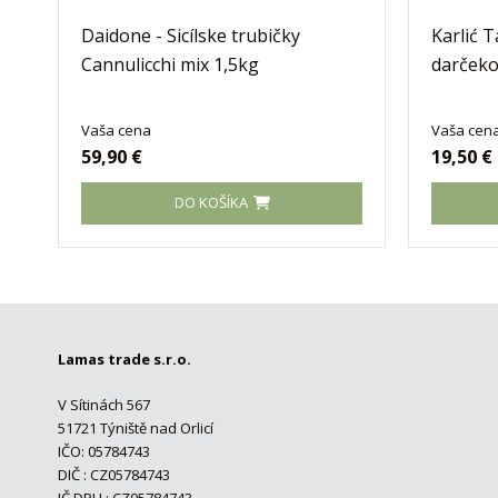
Daidone - Sicílske trubičky
Karlić T
Cannulicchi mix 1,5kg
darčeko
Vaša cena
Vaša cen
59,90 €
19,50 €
DO KOŠÍKA
Lamas trade s.r.o.
V Sítinách 567
51721 Týniště nad Orlicí
IČO: 05784743
DIČ : CZ05784743