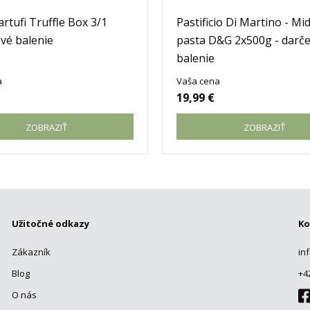
artufi Truffle Box 3/1
Pastificio Di Martino - Mi
vé balenie
pasta D&G 2x500g - darč
balenie
a
Vaša cena
19,99 €
ZOBRAZIŤ
ZOBRAZIŤ
Užitočné odkazy
Ko
Zákazník
in
Blog
+4
O nás