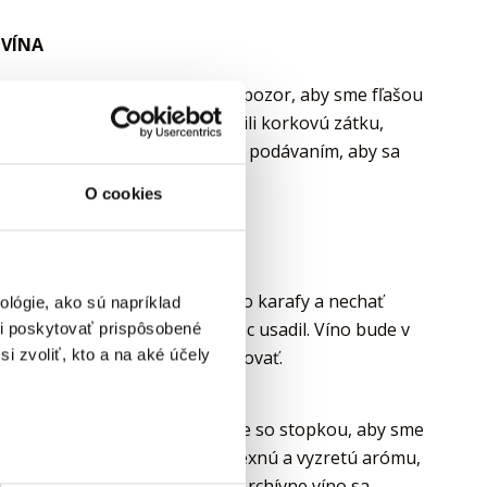
 VÍNA
očistime hrdlo fľaše a dávame pozor, aby sme fľašou
 ho opatrne, aby sme nepoškodili korkovú zátku,
ríme aspoň niekoľko hodín pred podávaním, aby sa
O cookies
VNE VÍNA
í fľaše víno opatrne naliať do karafy a nechať
lógie, ako sú napríklad
y sa zvyšný sediment čo najviac usadil. Víno bude v
i poskytovať prispôsobené
 arómy sa pomaly začnú uvoľňovať.
i zvoliť, kto a na aké účely
ína potrebujeme väčšie poháre so stopkou, aby sme
 farebné odtiene a cítiť komplexnú a vyzretú arómu,
víja iba vo vyzretých vínach. Archívne víno sa