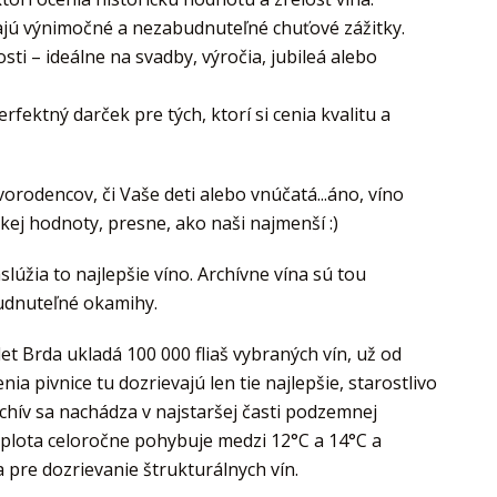
dajú výnimočné a nezabudnuteľné chuťové zážitky.
osti – ideálne na svadby, výročia, jubileá alebo
fektný darček pre tých, ktorí si cenia kvalitu a
vorodencov, či Vaše deti alebo vnúčatá...áno, víno
okej hodnoty, presne, ako naši najmenší :)
aslúžia to najlepšie víno. Archívne vína sú tou
udnuteľné okamihy.
let Brda ukladá 100 000 fliaš vybraných vín, už od
ia pivnice tu dozrievajú len tie najlepšie, starostlivo
chív sa nachádza v najstaršej časti podzemnej
teplota celoročne pohybuje medzi 12°C a 14°C a
 pre dozrievanie štrukturálnych vín.