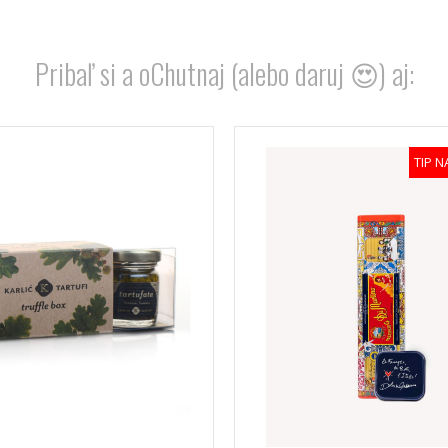
Pribaľ si a oChutnaj (alebo daruj 😍) aj:
TIP 