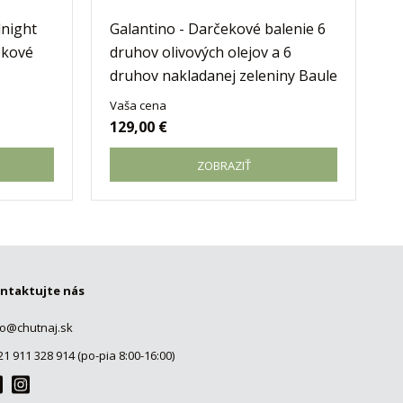
dnight
Galantino - Darčekové balenie 6
ekové
druhov olivových olejov a 6
druhov nakladanej zeleniny Baule
Vaša cena
129,00 €
ZOBRAZIŤ
ntaktujte nás
fo@chutnaj.sk
21 911 328 914 (po-pia 8:00-16:00)