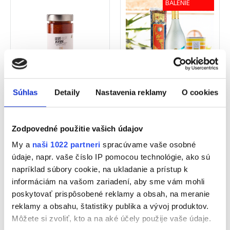
BALENIE
Súhlas
Detaily
Nastavenia reklamy
O cookies
Daidone - Sugo alla
„Večera na taliansky
Norma - rajčinovo-
spôsob“
Zodpovedné použitie vašich údajov
baklažánová omáčka
190g
My a
naši 1022 partneri
spracúvame vaše osobné
údaje, napr. vaše číslo IP pomocou technológie, ako sú
Vaša cena
Vaša cena
napríklad súbory cookie, na ukladanie a prístup k
6,30 €
33,49 €
27,99 €
informáciám na vašom zariadení, aby sme vám mohli
DO KOŠÍKA
DO KOŠÍKA
poskytovať prispôsobené reklamy a obsah, na meranie
reklamy a obsahu, štatistiky publika a vývoj produktov.
Môžete si zvoliť, kto a na aké účely použije vaše údaje.