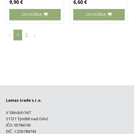
9,90 €
6,60 €
DO KOŠÍKA
DO KOŠÍKA
‹
1
2
›
Lamas trade s.r.o.
V Sítinách 567
51721 Týniště nad Orlicí
IČO: 05784743
DIČ : CZ05784743