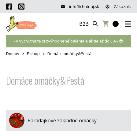
info@chutnaj.sk
Zákazník
B2B
0
📣 Vychutnajte si zvýhodnené balenia a akcie až do 50% 😍
Domov
E-shop
Domáce omáčky&Pestá
Domáce omáčky&Pestá
Paradajkové základné omáčky