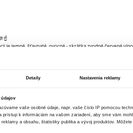
🥂☝️
ii je jemné, šťavnaté, ovocné - skrátka zvodné červené vín
vými jedlami ako ražničí, čevapčiči alebo aj pizza 🧡🥂
Detaily
Nastavenia reklamy
 údajov
cúvame vaše osobné údaje, napr. vaše číslo IP pomocou techno
 a prístup k informáciám na vašom zariadení, aby sme vám mohl
reklamy a obsahu, štatistiky publika a vývoj produktov. Môžete s