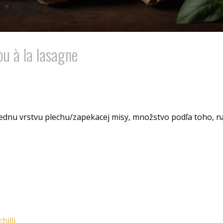
ou à la lasagne
jednu vrstvu plechu/zapekacej misy, množstvo podľa toho, na
hilli