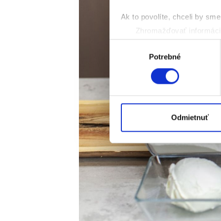
Ak to povolíte, chceli by sme 
Zhromažďovať informácie
Identifikovať vaše zaria
Výber
Viac informácií o tom, ako s
Potrebné
súhlasu
kedykoľvek zmeniť alebo odv
Na prispôsobenie obsahu a r
cookie. Informácie o tom, ak
médií, inzercie a analýzy. Tí
Odmietnuť
alebo ktoré od vás získali, ke