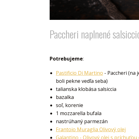
Paccheri naplnené salsicci
Potrebujeme
:
Pastificio Di Martino
- Paccheri (na 
boli pekne vedľa seba)
talianska klobása salsiccia
bazalka
soľ, korenie
1 mozzarella bufala
nastrúhaný parmezán
Frantoio Muraglia Olivový olej
Galantino - Olivový olej s príchuťou c