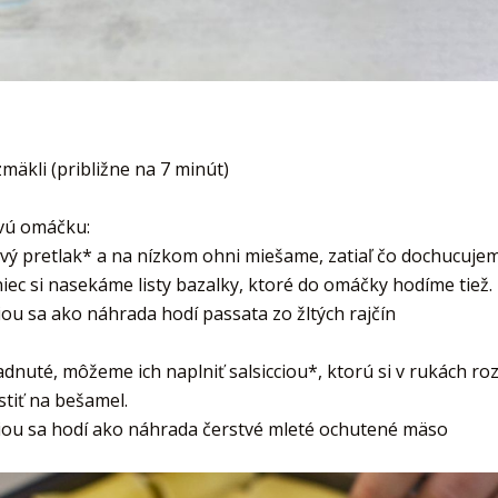
mäkli (približne na 7 minút)
vú omáčku:
ový pretlak* a na nízkom ohni miešame, zatiaľ čo dochucuj
iec si nasekáme listy bazalky, ktoré do omáčky hodíme tiež.
iou sa ako náhrada hodí passata zo žltých rajčín
adnuté, môžeme ich naplniť salsicciou*, ktorú si v rukách 
tiť na bešamel.
ciou sa hodí ako náhrada čerstvé mleté ochutené mäso