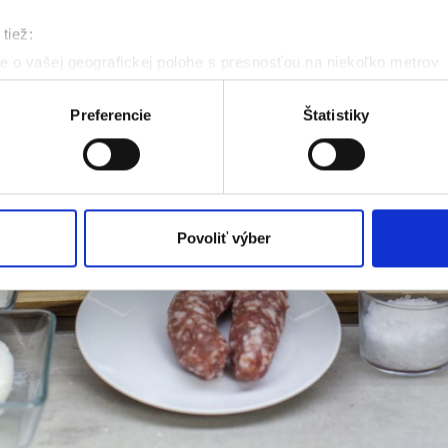
tiež:
 o vašej geografickej polohe s presnosťou na niekoľko metrov
denie aktívnym skenovaním konkrétnych charakteristík (odtlačky
a spracúvajú vaše osobné údaje, nájdete v časti s
vašimi nasta
Preferencie
Štatistiky
olať cez Vyhlásenie o používaní súborov cookie.
eklám, poskytovanie funkcií sociálnych médií a analýzu návšte
o používate naše webové stránky, poskytujeme aj našim partner
to partneri môžu príslušné informácie skombinovať s ďalšími údaj
Povoliť výber
ď ste používali ich služby.