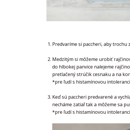
Predvaríme si paccheri, aby trochu z
Medzitým si môžeme urobiť rajčino
do hlbokej panvice nalejeme rajčin
pretlačený strúčik cesnaku a na kon
*pre ľudí s histamínovou intoleranc
Keď sú paccheri predvarené a vychl
necháme zatiaľ tak a môžeme sa pus
*pre ľudí s histamínovou intoleran