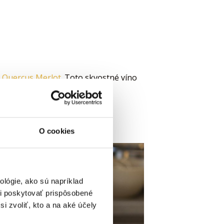
o
Q
uercus Merlot
. Toto skvostné víno
O cookies
lógie, ako sú napríklad
i poskytovať prispôsobené
i zvoliť, kto a na aké účely