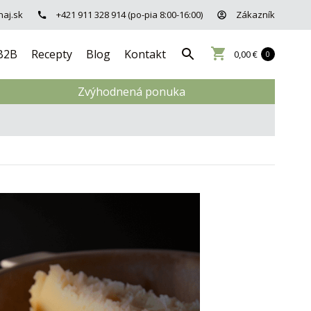
aj.sk
+421 911 328 914 (po-pia 8:00-16:00)
Zákazník
B2B
Recepty
Blog
Kontakt
0,00 €
0
Zvýhodnená ponuka