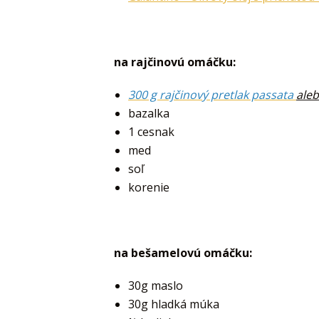
na rajčinovú omáčku:
300 g rajčinový pretlak passata
ale
bazalka
1 cesnak
med
soľ
korenie
na bešamelovú omáčku:
30g maslo
30g hladká múka