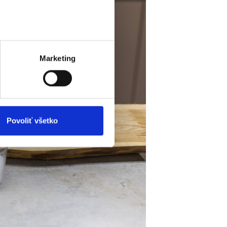
 prstov).
veniami
. Súhlas môžete
Marketing
vnosti používame súbory
om v oblasti sociálnych
mi, ktoré ste im poskytli
Povoliť všetko