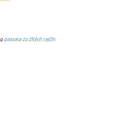
bo
passata zo žltých rajčín