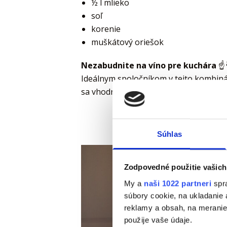
½ l mlieko
soľ
korenie
muškátový oriešok
Nezabudnite na víno pre kuchára
☝️
Ideálnym spoločníkom v tejto kombinác
sa vhodne kombinuje s pikantnými mäso
Súhlas
Zodpovedné použitie vašich
My a
naši 1022 partneri
spra
súbory cookie, na ukladanie
reklamy a obsah, na meranie 
použije vaše údaje.