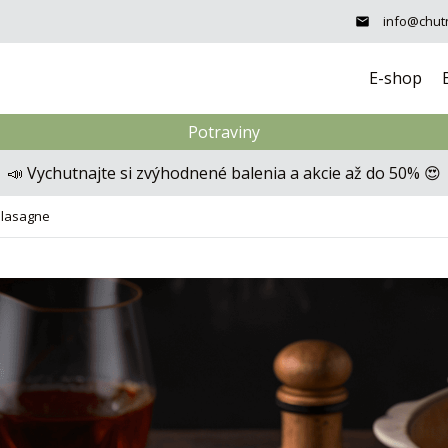
info@chutn
E-shop
Potraviny
📣 Vychutnajte si zvýhodnené balenia a akcie až do 50% 😍
a lasagne