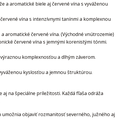
e a aromatické biele aj červené vína s vyváženou
 červené vína s intenzívnymi tanínmi a komplexnou
 a aromatické červené vína. (Východné vnútrozemie)
onické červené vína s jemnými korenistými tónmi.
, výraznou komplexnosťou a dlhým záverom.
 vyváženou kyslosťou a jemnou štruktúrou.
aj na špeciálne príležitosti. Každá fľaša odráža
.
 umožnia objaviť rozmanitosť severného, južného aj