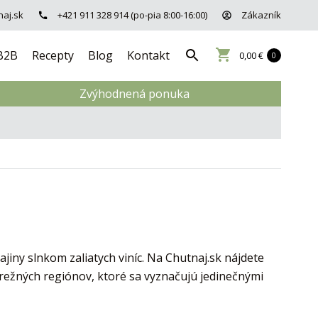
aj.sk
+421 911 328 914 (po-pia 8:00-16:00)
Zákazník
B2B
Recepty
Blog
Kontakt
0,00 €
0
Zvýhodnená ponuka
ajiny slnkom zaliatych viníc. Na Chutnaj.sk nájdete
režných regiónov, ktoré sa vyznačujú jedinečnými