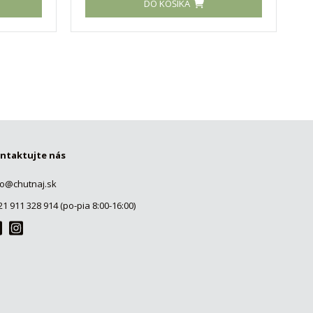
DO KOŠÍKA
ntaktujte nás
fo@chutnaj.sk
21 911 328 914 (po-pia 8:00-16:00)