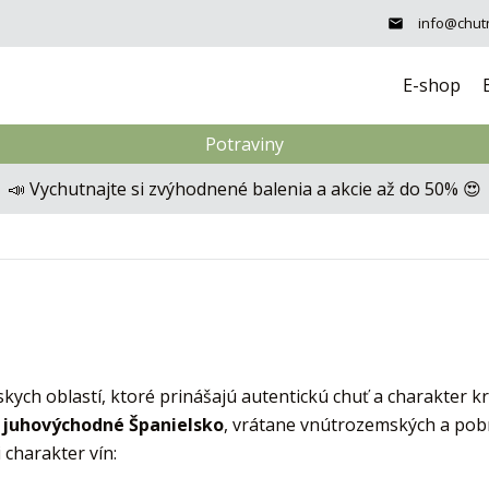
info@chutn
E-shop
Potraviny
📣 Vychutnajte si zvýhodnené balenia a akcie až do 50% 😍
kych oblastí, ktoré prinášajú autentickú chuť a charakter kr
 juhovýchodné Španielsko
, vrátane vnútrozemských a pob
charakter vín: