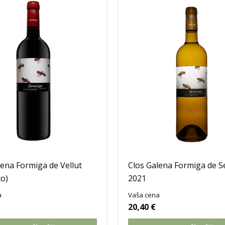
lena Formiga de Vellut
Clos Galena Formiga de S
co)
2021
a
Vaša cena
20,40 €