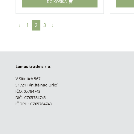
DO KOŠÍKA
‹
1
2
3
›
Lamas trade s.r.o.
V Sítinách 567
51721 Týniště nad Orlicí
IČO: 05784743
DIČ : CZ05784743
IČ DPH : CZ05784743