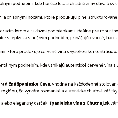
lnym podnebím, kde horúce letá a chladné zimy dávajú sviež
mi a chladnými nocami, ktoré produkujú plné, štruktúrované
orúcim letom a suchými podmienkami, ideálne pre robustné
inice s teplým a slnečným podnebím, prinášajú ovocné, harm
ami, ktorá produkuje červené vína s vysokou koncentráciou
entálnym podnebím, kde vznikajú autentické červené vína s
 tradičné španieske Cava
, vhodné na každodenné stolovanie 
regiónu, čo vytvára rozmanité a autentické chuťové zážitky
ám alebo elegantný darček,
španielske vína z Chutnaj.sk
vám