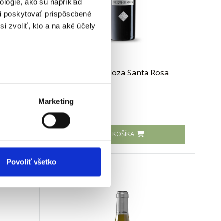
lógie, ako sú napríklad
i poskytovať prispôsobené
i zvoliť, kto a na aké účely
a Brut
Enrique Mendoza Santa Rosa
2020
 prstov).
veniami
. Súhlas môžete
Marketing
Vaša cena
27,70 €
DO KOŠÍKA
vnosti používame súbory
om v oblasti sociálnych
mi, ktoré ste im poskytli
Povoliť všetko