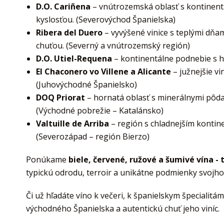
D.O. Cariñena
– vnútrozemská oblasť s kontinentá
kyslosťou. (Severovýchod Španielska)
Ribera del Duero
– vyvýšené vinice s teplými dňa
chuťou. (Severný a vnútrozemský región)
D.O. Utiel-Requena
– kontinentálne podnebie s h
El Chaconero vo Villene a Alicante
– južnejšie v
(Juhovýchodné Španielsko)
DOQ Priorat
– hornatá oblasť s minerálnymi pôd
(Východné pobrežie – Katalánsko)
Valtuille de Arriba
– región s chladnejším kontin
(Severozápad – región Bierzo)
Ponúkame
biele, červené, ružové a šumivé vína -
typickú odrodu, terroir a unikátne podmienky svojho 
Či už hľadáte víno k večeri, k španielskym špecialit
východného Španielska a autentickú chuť jeho viníc.