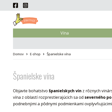
Vína
Domov
E-shop
Španielske vína
Španielske vína
Objavte bohatstvo
španielskych vín
z rôznych vinárs
vína z oblastí rozprestierajúcich sa od
severného po
podnebnými a pôdnymi podmienkami ovplyvňujúcimi 