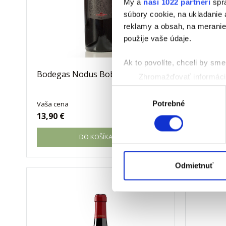
My a
naši 1022 partneri
spra
súbory cookie, na ukladanie
reklamy a obsah, na meranie 
použije vaše údaje.
Ak to povolíte, chceli by sme 
Bodegas Nodus Bobal
Bodegas
Zhromažďovať informácie
Identifikovať vaše zaria
Výber
Viac informácií o tom, ako s
Potrebné
Vaša cena
Vaša cen
súhlasu
13,90 €
15,90 €
kedykoľvek zmeniť alebo odv
DO KOŠÍKA
Na prispôsobenie obsahu a r
cookie. Informácie o tom, ak
médií, inzercie a analýzy. Tí
Odmietnuť
alebo ktoré od vás získali, ke